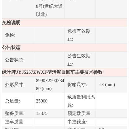
8号(世纪大道
以北)
免检说明
免检有效期
免检:
止:
公告状态
公告生效期
公告状态:
止:
绿叶牌JYJ5257ZWXF型污泥自卸车主要技术参数
8990×2500×34
外形尺寸:
货箱尺寸:
×× (mm)
80 (mm)
载质量利用系
总质量:
25000
数:
整备质量:
13375
额定载质量:
挂车质量:
半挂鞍座: