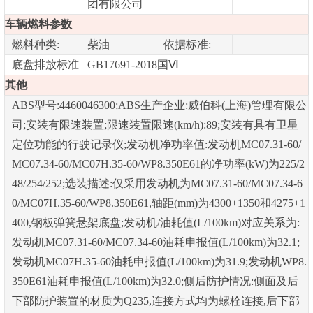
团有限公司
车辆燃料参数
燃料种类:
柴油
依据标准:
底盘排放标准
GB17691-2018国Ⅵ
其他
ABS型号:4460046300;ABS生产企业:威伯科(上海)管理有限公
司;安装有限速装置;限速装置限速(km/h):89;安装有具有卫星
定位功能的行驶记录仪;发动机净功率值:发动机MC07.31-60/
MC07.34-60/MC07H.35-60/WP8.350E61的净功率(kW)为225/2
48/254/252;选装描述:仅采用发动机为MC07.31-60/MC07.34-6
0/MC07H.35-60/WP8.350E61,轴距(mm)为4300+1350和4275+1
400,钢板弹簧悬架底盘;发动机/油耗值(L/100km)对应关系为:
发动机MC07.31-60/MC07.34-60油耗申报值(L/100km)为32.1;
发动机MC07H.35-60油耗申报值(L/100km)为31.9;发动机WP8.
350E61油耗申报值(L/100km)为32.0;侧后防护情况:侧面及后
下部防护装置的材质为Q235,连接方式均为螺栓连接,后下部