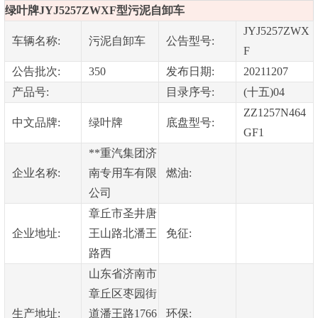
绿叶牌JYJ5257ZWXF型污泥自卸车
JYJ5257ZWX
车辆名称:
污泥自卸车
公告型号:
F
公告批次:
350
发布日期:
20211207
产品号:
目录序号:
(十五)04
ZZ1257N464
中文品牌:
绿叶牌
底盘型号:
GF1
**重汽集团济
企业名称:
南专用车有限
燃油:
公司
章丘市圣井唐
企业地址:
王山路北潘王
免征:
路西
山东省济南市
章丘区枣园街
生产地址:
道潘王路1766
环保: