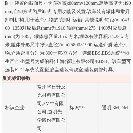
防护装置的截面尺寸为(宽×高):80mm×120mm,离地高度为:490
mm;自卸方式为后卸式;专用功能及装置:该车装有罐体和举升
卸料机构,用于液态污物的装卸和运输;;其他说明:轴距(mm)43
00+1350对应后悬(mm)为1910;轴距(mm)4275+1400对应后悬
(mm)为1885。罐体总容量:15立方米,罐体有效容积:14.28立方
米,罐体外形尺寸(长×直径)(mm):5800×1900;运送介质:液态污
物.介质密度分别为:800千克/立方米。选装EBS,EBS系统**器
生产企业/型号为威伯科(上海)管理有限公司/EBS3。该车型可
选装ETC 车载装置;随底盘选装驾驶室,选装前部灯具。
反光标识参数
常州华日升反
光材料有限公
司,3M**有限
标识企业:
标识**:
通明,3M,DM
公司,道明光
学股份有限公
司