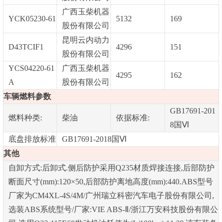
广西玉柴机器
YCK05230-61
5132
169
股份有限公司
昆明云内动力
D43TCIF1
4296
151
股份有限公司
YCS04220-61
广西玉柴机器
4295
162
A
股份有限公司
车辆燃料参数
GB17691-201
燃料种类:
柴油
依据标准:
8国Ⅵ
底盘排放标准
GB17691-2018国Ⅵ
其他
自卸方式:后卸式.侧后防护采用Q235材质焊接连接,后部防护
断面尺寸(mm):120×50,后部防护离地高度(mm):440.ABS型号
厂家为CM4XL-4S/4M/广州瑞立科密汽车电子股份有限公司,
选装ABS系统型号/厂家:VIE ABS-Ⅱ/浙江万安科技股份有限公