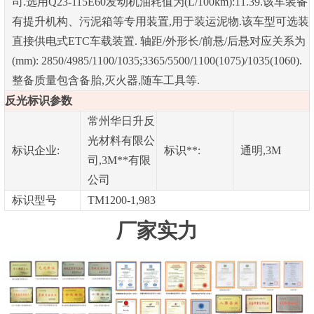
司.选用Q23-115E60发动机油耗值为(L/100km):11.39.该车装备
有提升机构、污泥箱等专用装置,用于装运泥物.该车型可选装
直接供电式ETC车载装置. 轴距/外形长/前悬/后悬对应关系为
(mm): 2850/4985/1100/1035;3365/5500/1100(1075)/1035(1060).
整备质量包含备胎,灭火器,随车工具等.
反光标识参数
常州华日升反
光材料有限公
标识企业:
标识**:
通明,3M
司,3M**有限
公司
标识型号
TM1200-1,983
厂家实力