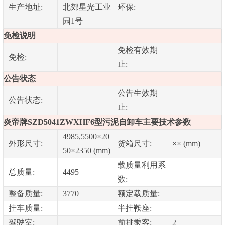
生产地址:
北郊星光工业
环保:
园1号
免检说明
免检有效期
免检:
止:
公告状态
公告生效期
公告状态:
止:
炎帝牌SZD5041ZWXHF6型污泥自卸车主要技术参数
4985,5500×20
外形尺寸:
货箱尺寸:
×× (mm)
50×2350 (mm)
载质量利用系
总质量:
4495
数:
整备质量:
3770
额定载质量:
挂车质量:
半挂鞍座:
驾驶室:
前排乘客:
2