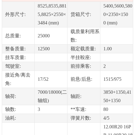
8525,8535,881
5400,5600,580
外形尺寸:
5,8825×2550×
货箱尺寸:
0×2350×150
3484 (mm)
0 (mm)
载质量利用系
总质量:
25000
数:
整备质量:
12500
额定载质量:
1.00
挂车质量:
半挂鞍座:
驾驶室:
前排乘客:
2
接近角/离去
17/52
前悬/后悬:
1515/975
角:
7000/18000(二
3850+1350,41
轴荷:
轴距:
轴组)
50+1350
轴数:
3
**车速:
80
油耗:
弹簧片数:
4/5
12.00R20 16P