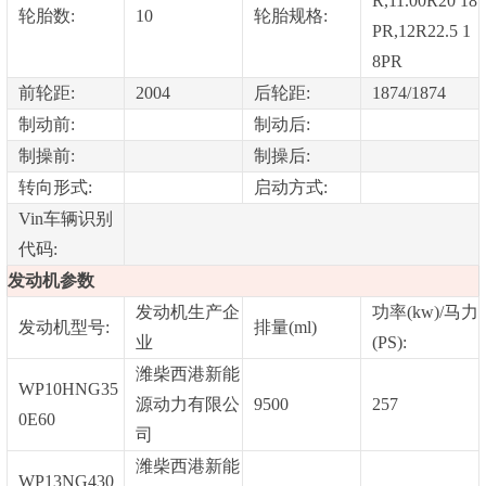
R,11.00R20 18
轮胎数:
10
轮胎规格:
PR,12R22.5 1
8PR
前轮距:
2004
后轮距:
1874/1874
制动前:
制动后:
制操前:
制操后:
转向形式:
启动方式:
Vin车辆识别
代码:
发动机参数
发动机生产企
功率(kw)/马力
发动机型号:
排量(ml)
业
(PS):
潍柴西港新能
WP10HNG35
源动力有限公
9500
257
0E60
司
潍柴西港新能
WP13NG430