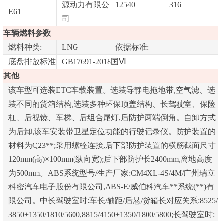
源动力有限公
12540
316
E61
司
车辆燃料参数
燃料种类:
LNG
依据标准:
底盘排放标准
GB17691-2018国Ⅵ
其他
该车型可选装ETC车载装置。选装导静电拖地带,空气滤、选
装不同的货箱结构,选装多种环保顶盖结构、长驾驶室、保险
杠、后视镜、车梯、后组合尾灯,后防护两端倒角。自卸方式
为后卸,该车安装带卫星定位功能的行驶记录仪。防护装置的
材料为Q23**;采用螺栓连接,后下部防护装置的横筋截面尺寸
120mm(高)×100mm(纵向宽);后下部防护长2400mm,离地高度
为500mm。ABS系统型号/生产厂家:CM4XL-4S/4M/广州瑞立
科密汽车电子股份有限公司,ABS-E/威伯科汽车**系统(**)有
限公司。中长驾驶室时:车长/轴距/后悬/货箱长对应关系:8525/
3850+1350/1810/5600,8815/4150+1350/1800/5800;长驾驶室时: