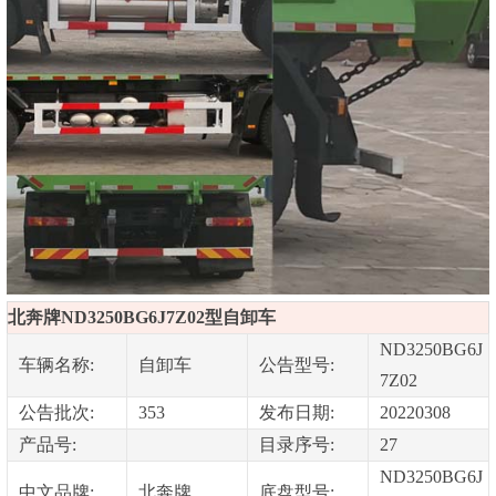
北奔牌ND3250BG6J7Z02型自卸车
ND3250BG6J
车辆名称:
自卸车
公告型号:
7Z02
公告批次:
353
发布日期:
20220308
产品号:
目录序号:
27
ND3250BG6J
中文品牌:
北奔牌
底盘型号: