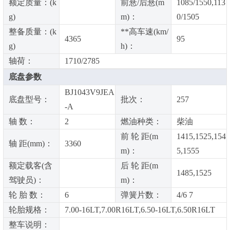
额定质量：(k
前悬/后悬(m
1085/1550,113
g)
m)：
0/1505
整备质量：(k
**高车速(km/
4365
95
g)
h)：
轴荷：
1710/2785
底盘参数
BJ1043V9JEA
底盘型号：
批次：
257
-A
轴 数：
2
燃油种类：
柴油
前 轮 距(m
1415,1525,154
轴 距(mm)：
3360
m)：
5,1555
额定载客(含
后 轮 距(m
1485,1525
驾驶员)：
m)：
轮 胎 数：
6
弹簧片数：
4/6 7
轮胎规格：
7.00-16LT,7.00R16LT,6.50-16LT,6.50R16LT
整车说明：