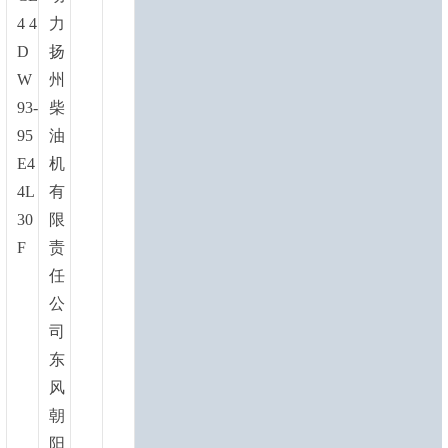
4 4
力
D
扬
W
州
93-
柴
95
油
E4
机
4L
有
30
限
F
责
任
公
司
东
风
朝
阳