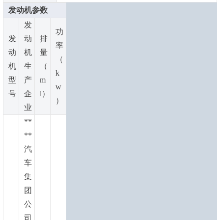
发动机参数
发
功
发
动
排
率
动
机
量
（
机
生
（
k
型
产
m
w
号
企
l）
）
业
**
**
汽
车
集
团
公
司