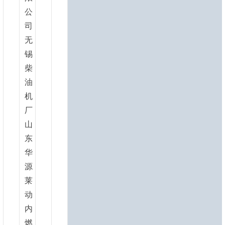
公
司
无
锡
柴
油
机
厂
山
东
华
源
莱
动
内
燃