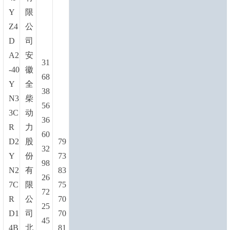
Y
限
Z4
公
D
司
A2
安
31
-40
徽
68
Y
全
38
N3
柴
56
3C
动
36
R
力
60
D2
股
79
32
Y
份
73
98
N2
有
83
26
7C
限
75
72
R
公
70
25
D1
司
70
45
4B
北
81