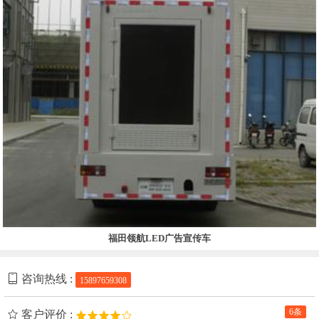
福田领航LED广告宣传车
咨询热线 :
15897659308
6条
客户评价 :