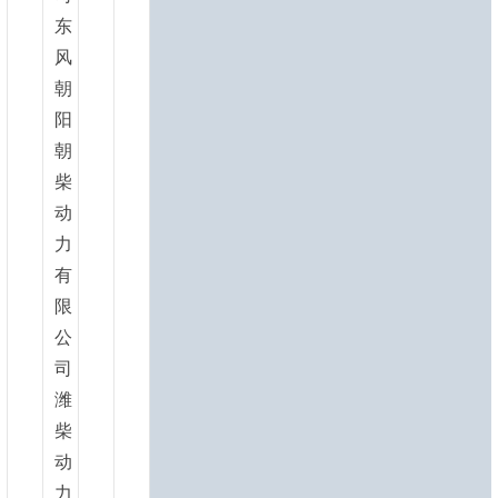
东
风
朝
阳
朝
柴
动
力
有
限
公
司
潍
柴
动
力