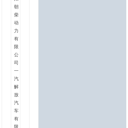
朝
柴
动
力
有
限
公
司
一
汽
解
放
汽
车
有
限