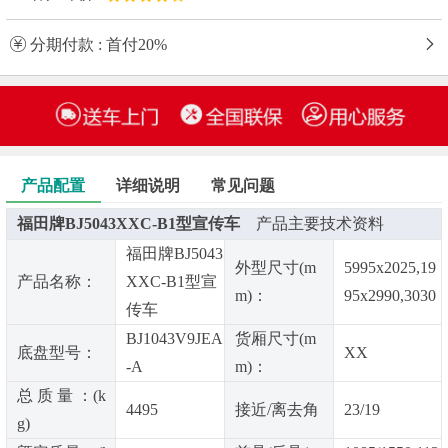
分期付款 : 首付20%
产品配置
详细说明
常见问题
福田牌BJ5043XXC-B1型宣传车
产品主要技术资料
福田牌BJ5043
外型尺寸(m
5995x2025,19
产品名称：
XXC-B1型宣
m)：
95x2990,3030
传车
BJ1043V9JEA
货厢尺寸(m
底盘型号：
XX
-A
m)：
总 质 量 ：(k
4495
接近/离去角
23/19
g)