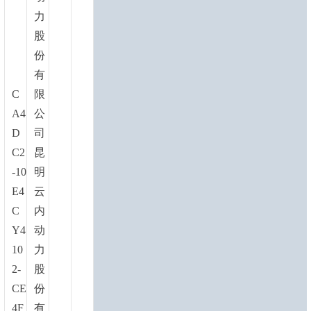
力
股
份
有
C
限
A4
公
D
司
C2
昆
-10
明
E4
云
C
内
Y4
动
10
力
2-
股
CE
份
4F
有