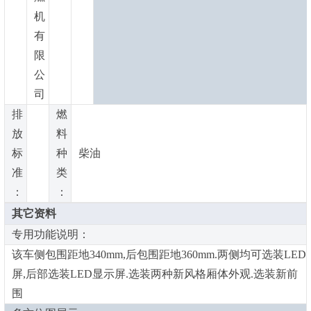
机
有
限
公
司
排
燃
放
料
标
种
柴油
准
类
：
：
其它资料
专用功能说明：
该车侧包围距地340mm,后包围距地360mm.两侧均可选装LED
屏,后部选装LED显示屏.选装两种新风格厢体外观.选装新前
围