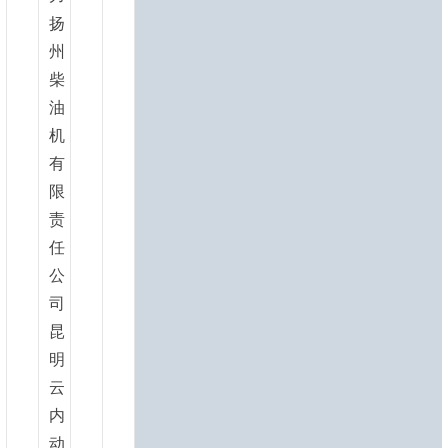
扬
州
柴
油
机
有
限
责
任
公
司
昆
明
云
内
动