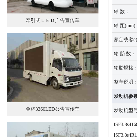
轴 数：
牵引式ＬＥＤ广告宣传车
轴 距(mm)
额定载客(
轮 胎 数：
轮胎规格
整车说明
发动机参
金杯3360LED公告宣传车
发动机型
ISF3.8s416
ISF3.8s4R