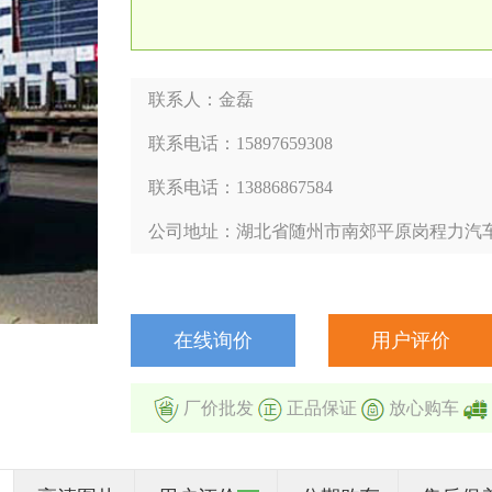
联系人：金磊
联系电话：15897659308
联系电话：13886867584
公司地址：湖北省随州市南郊平原岗程力汽
在线询价
用户评价
厂价批发
正品保证
放心购车