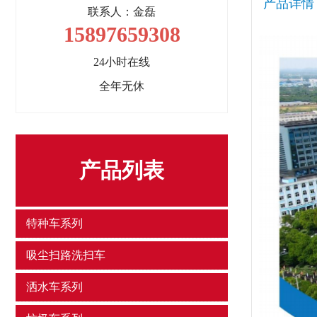
产品详情
联系人：金磊
15897659308
24小时在线
全年无休
产品列表
特种车系列
吸尘扫路洗扫车
洒水车系列