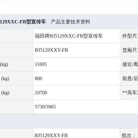
129XXC-FB型宣传车
产品主要技术资料
：
福田牌BJ5129XXC-FB型宣传车
外型尺寸
：
BJ5129XXY-FB
货厢尺寸
kg)
11695
接近/
kg)
800
前悬/后
kg)
10700
**高车速
5730/5965
：
BJ5129XXY-FB
批次：