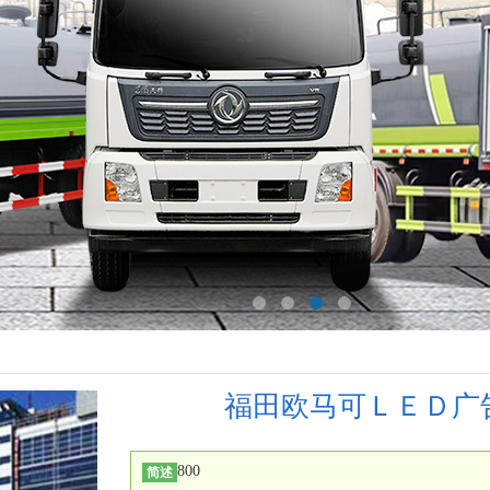
福田欧马可ＬＥＤ广
800
简述