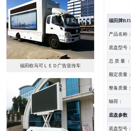
福田牌BJ5
产品名称
底盘型号
总 质 量 ：(
福田欧马可ＬＥＤ广告宣传车
额定质量：(
整备质量：(
轴荷：
底盘参数
底盘型号