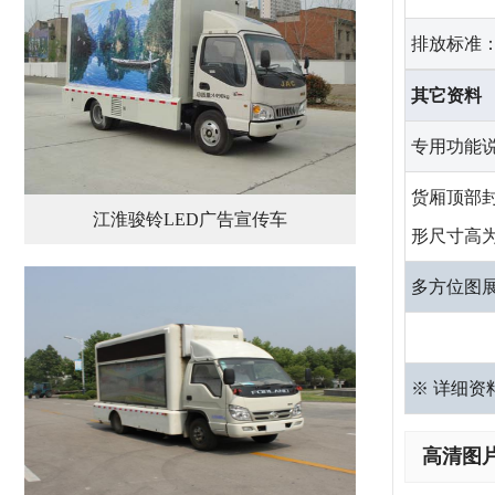
排放标准
其它资料
专用功能
货厢顶部封闭,
江淮骏铃LED广告宣传车
形尺寸高为
多方位图
※ 详细
高清图