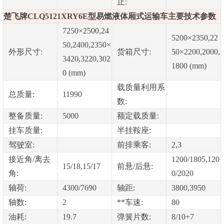
止:
楚飞牌CLQ5121XRY6E型易燃液体厢式运输车主要技术参数
7250×2500,24
5200×2350,22
50,2400,2350×
外形尺寸:
货箱尺寸:
50×2200,2000,
3420,3220,302
1800 (mm)
0 (mm)
载质量利用系
总质量:
11990
数:
整备质量:
5000
额定载质量:
挂车质量:
半挂鞍座:
驾驶室:
前排乘客:
2,3
接近角/离去
1200/1805,120
15/18,15/17
前悬/后悬:
角:
0/2020
轴荷:
4300/7690
轴距:
3800,3950
轴数:
2
**车速:
80
油耗:
19.7
弹簧片数:
8/10+7