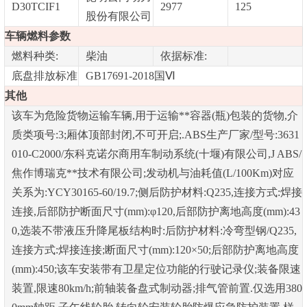
D30TCIF1
2977
125
股份有限公司
车辆燃料参数
燃料种类:
柴油
依据标准:
底盘排放标准
GB17691-2018国Ⅵ
其他
该车为危险货物运输车辆,用于运输**容器(瓶)包装的货物,介
质类项号:3;厢体顶部封闭,不可开启;.ABS生产厂家/型号:3631
010-C2000/东科克诺尔商用车制动系统(十堰)有限公司,J ABS/
焦作博瑞克**技术有限公司;发动机与油耗值(L/100Km)对应
关系为:YCY30165-60/19.7;侧后防护材料:Q235,连接方式:焊接
连接,后部防护断面尺寸(mm):φ120,后部防护离地高度(mm):43
0,选装不带液压升降尾板结构时:后防护材料:冷弯型钢/Q235,
连接方式:焊接连接;断面尺寸(mm):120×50;后部防护离地高度
(mm):450;该车安装带有卫星定位功能的行驶记录仪;装备限速
装置,限速80km/h;前轴装备盘式制动器;排气管前置.仅选用380