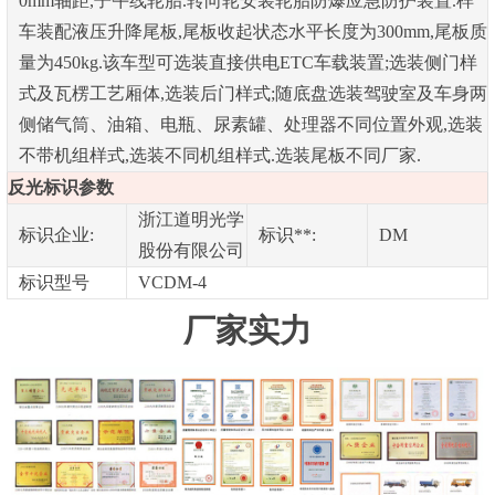
0mm轴距,子午线轮胎.转向轮安装轮胎防爆应急防护装置.样
车装配液压升降尾板,尾板收起状态水平长度为300mm,尾板质
量为450kg.该车型可选装直接供电ETC车载装置;选装侧门样
式及瓦楞工艺厢体,选装后门样式;随底盘选装驾驶室及车身两
侧储气筒、油箱、电瓶、尿素罐、处理器不同位置外观,选装
不带机组样式,选装不同机组样式.选装尾板不同厂家.
反光标识参数
浙江道明光学
标识企业:
标识**:
DM
股份有限公司
标识型号
VCDM-4
厂家实力