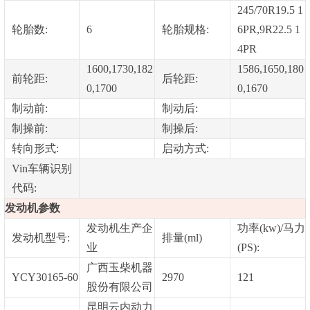
245/70R19.5 1
轮胎数:
6
轮胎规格:
6PR,9R22.5 1
4PR
1600,1730,182
1586,1650,180
前轮距:
后轮距:
0,1700
0,1670
制动前:
制动后:
制操前:
制操后:
转向形式:
启动方式:
Vin车辆识别
代码:
发动机参数
发动机生产企
功率(kw)/马力
发动机型号:
排量(ml)
业
(PS):
广西玉柴机器
YCY30165-60
2970
121
股份有限公司
昆明云内动力