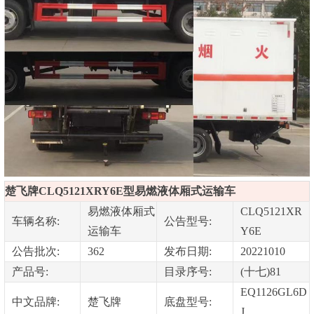
楚飞牌CLQ5121XRY6E型易燃液体厢式运输车
易燃液体厢式
CLQ5121XR
车辆名称:
公告型号:
运输车
Y6E
公告批次:
362
发布日期:
20221010
产品号:
目录序号:
(十七)81
EQ1126GL6D
中文品牌:
楚飞牌
底盘型号:
J