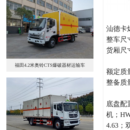
汕德卡
整车尺寸:
货厢尺寸:
福田4.2米奥铃CTS爆破器材运输车
额定质量:
整备质量:
底盘配置
机；HW
4.63