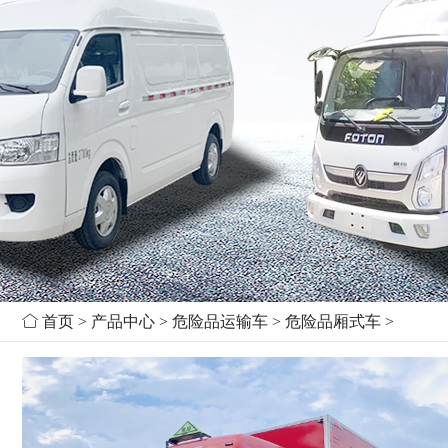

首页
>
产品中心
>
危险品运输车
>
危险品厢式车
>