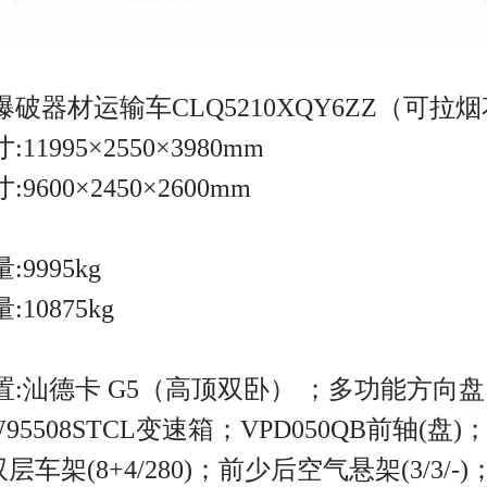
爆破器材运输车CLQ5210XQY6ZZ（可
11995×2550×3980mm
9600×2450×2600mm
9995kg
10875kg
:汕德卡 G5（高顶双卧） ；多功能方向盘；
95508STCL变速箱；VPD050QB前轴(盘
；双层车架(8+4/280)；前少后空气悬架(3/3