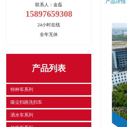
产品详情
联系人：金磊
15897659308
24小时在线
全年无休
产品列表
特种车系列
吸尘扫路洗扫车
洒水车系列