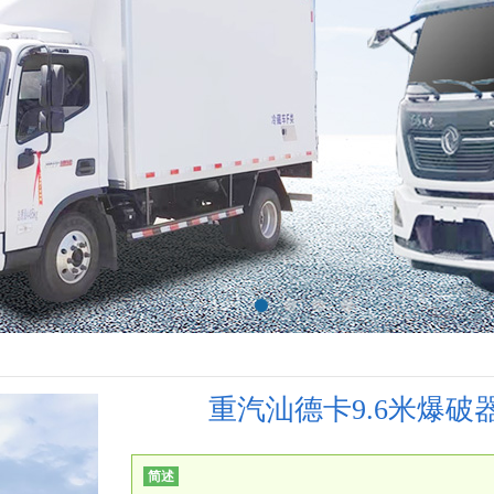
重汽汕德卡9.6米爆破
简述