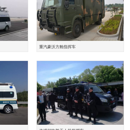
重汽豪沃方舱指挥车