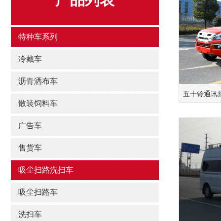
特种车系列
冷藏车
沥青洒布车
五十铃通讯
散装饲料车
广告车
售货车
吸尘扫路洗扫车
吸尘扫路车
洗扫车