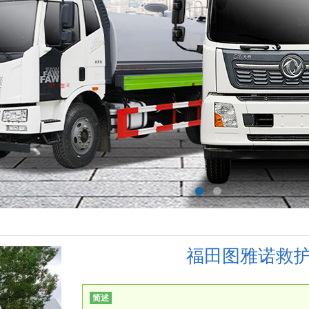
福田图雅诺救
简述