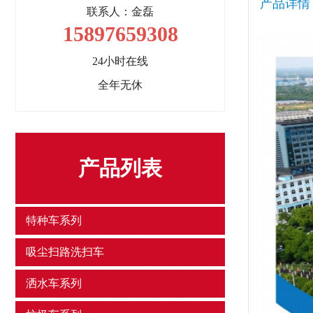
产品详情
联系人：金磊
15897659308
24小时在线
全年无休
产品列表
特种车系列
吸尘扫路洗扫车
洒水车系列