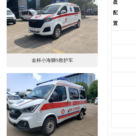
盘
配
置
金杯小海獅S救护车