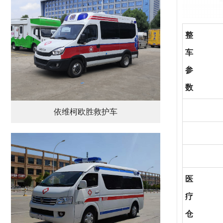
整
车
参
数
依维柯欧胜救护车
医
疗
仓