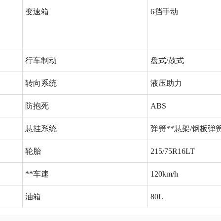
变速箱
6挡手动
行车制动
盘式/鼓式
转向系统
液压助力
防抱死
ABS
悬挂系统
弹簧**悬架/钢板弹
轮胎
215/75R16LT
**车速
120km/h
油箱
80L