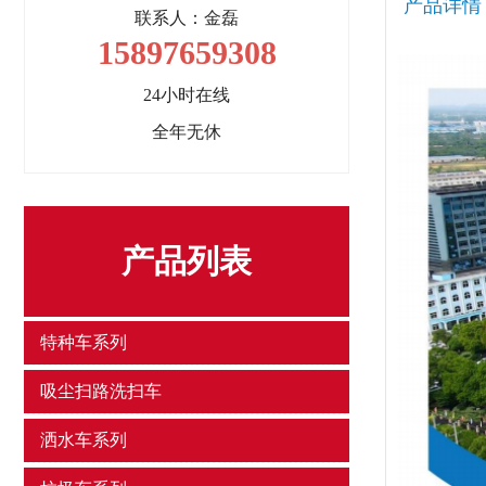
产品详情
联系人：金磊
15897659308
24小时在线
全年无休
产品列表
特种车系列
吸尘扫路洗扫车
洒水车系列