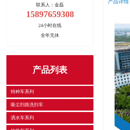
产品详情
联系人：金磊
15897659308
24小时在线
全年无休
产品列表
特种车系列
吸尘扫路洗扫车
洒水车系列