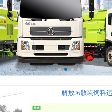
解放J6散装饲料
简述