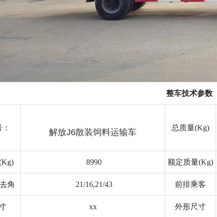
整车技术参数
号：
总质量(Kg)
解放J6散装饲料运输车
Kg)
8990
额定质量(Kg)
离去角
21/16,21/43
前排乘客
寸
xx
外形尺寸