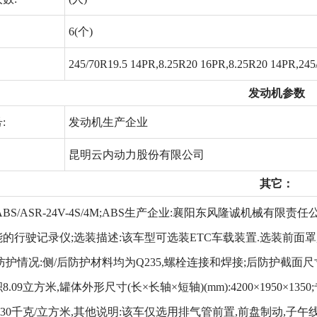
6(个)
245/70R19.5 14PR,8.25R20 16PR,8.25R20 14PR,245
发动机参数
:
发动机生产企业
昆明云内动力股份有限公司
其它：
ABS/ASR-24V-4S/4M;ABS生产企业:襄阳东风隆诚机械有限责
的行驶记录仪;选装描述:该车型可选装ETC车载装置.选装前面罩,
防护情况:侧/后防护材料均为Q235,螺栓连接和焊接;后防护截面尺寸10
.09立方米,罐体外形尺寸(长×长轴×短轴)(mm):4200×1950×
:830千克/立方米,其他说明:该车仅选用排气管前置,前盘制动,