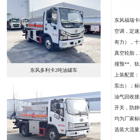
东风福瑞卡
空调，定速
有力），十堰
真空轮胎，
撞预**、
东风多利卡2吨油罐车
上装配置：
泵出）；标
油气回收接
开关，防静
均为厂家标
选装大流量