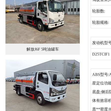
轮胎数:
轮胎规格:
发动机型号
解放J6F 5吨油罐车
D25TCIF1
ABS型号:
星定位功能
底盘;侧后
体有效容积8
质**密度