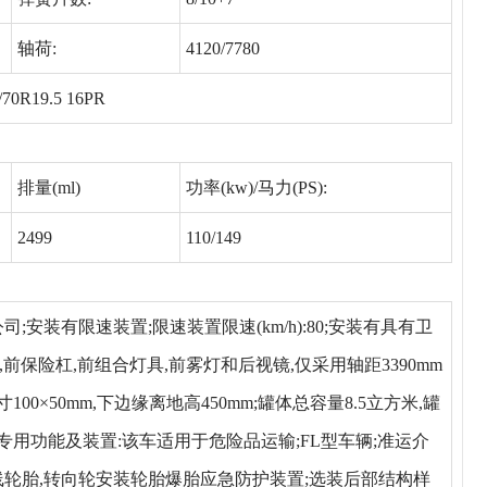
轴荷:
4120/7780
/70R19.5 16PR
排量(ml)
功率(kw)/马力(PS):
2499
110/149
任公司;安装有限速装置;限速装置限速(km/h):80;安装有具有卫
前保险杠,前组合灯具,前雾灯和后视镜,仅采用轴距3390mm
0×50mm,下边缘离地高450mm;罐体总容量8.5立方米,罐
1350;专用功能及装置:该车适用于危险品运输;FL型车辆;准运介
子午线轮胎,转向轮安装轮胎爆胎应急防护装置;选装后部结构样