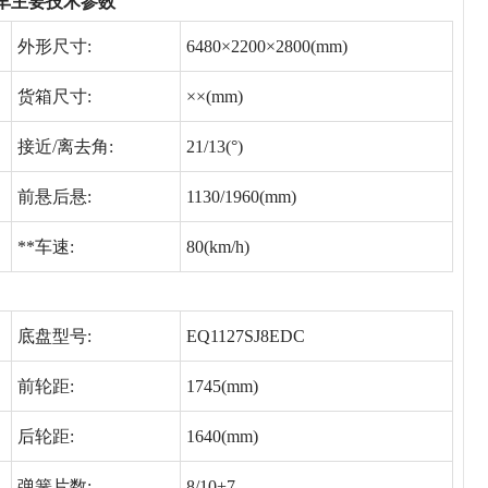
加油车主要技术参数
外形尺寸:
6480×2200×2800(mm)
货箱尺寸:
××(mm)
接近/离去角:
21/13(°)
前悬后悬:
1130/1960(mm)
**车速:
80(km/h)
底盘型号:
EQ1127SJ8EDC
前轮距:
1745(mm)
后轮距:
1640(mm)
弹簧片数:
8/10+7