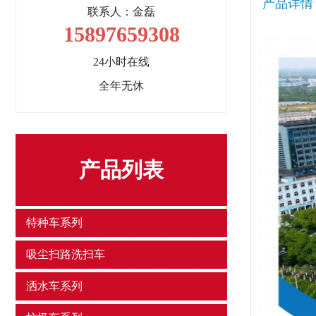
产品详情
联系人：金磊
15897659308
24小时在线
全年无休
产品列表
特种车系列
吸尘扫路洗扫车
洒水车系列