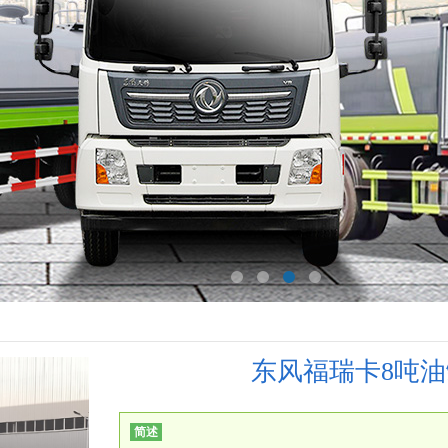
东风福瑞卡8吨
简述