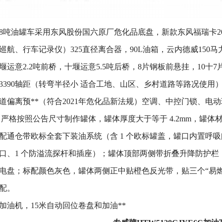
8吨油罐车采用东风股份国六原厂危化品底盘，新款东风福瑞卡2
巡航、行车记录仪）325直径离合器，90L油箱，云内德威150
运意2.2吨前桥，十堰运意5.5吨后桥，8片钢板前悬挂，10十7片
3390轴距（转弯半径小 适合工地、山区、乡村道路等路况使用
轨道偏离预**（符合2021年危化品新法规）空调、中控门锁、电
 严格按照公告尺寸制作罐体，罐体厚度大于等于 4.2mm，罐体材
配通仓带欧标全套下装油系统（含 1 个欧标罐盖，罐口内置呼吸阀
口、1 个防溢流探杆和插座）；罐体顶部两侧带折叠升降防护栏，
电盘；标配颜色灰色，罐体两侧正中贴橙色反光带，贴三个“易
配。
加油机，15米自动回位卷盘和加油**