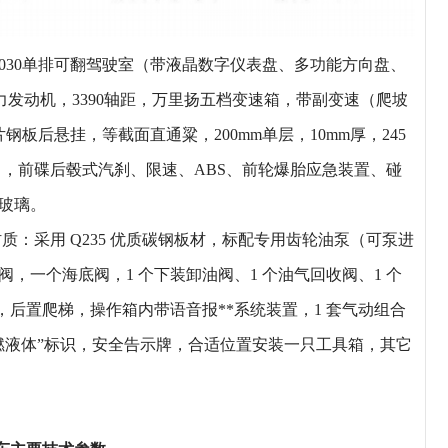
030单排可翻驾驶室（带液晶数字仪表盘、多功能方向盘、
马力发动机，3390轴距，万里扬五档变速箱，带副变速（爬坡
钢板后悬挂，等截面直通粱，200mm单层，10mm厚，245
），前碟后毂式汽刹、限速、ABS、前轮爆胎应急装置、碰
动玻璃。
质：采用 Q235 优质碳钢板材，标配专用齿轮油泵（可泵进
，一个海底阀，1 个下装卸油阀、1 个油气回收阀、1 个
后置爬梯，操作箱内带语音报**系统装置，1 套气动组合
燃液体”标识，安全告示牌，合适位置安装一只工具箱，其它