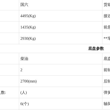
国六
货
4495(Kg)
接近
1435(Kg)
前
2930(Kg)
**
底盘参数
柴油
底
2
前轮
2700(mm)
后轮
数:
(人)
弹
6(个)
轴荷