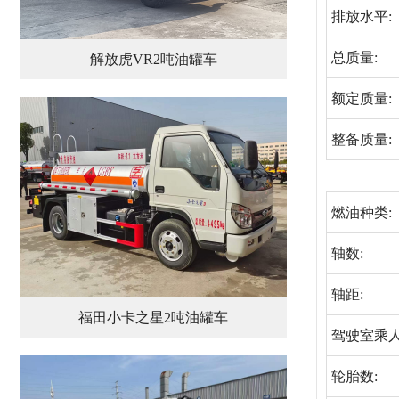
排放水平:
总质量:
解放虎VR2吨油罐车
额定质量:
整备质量:
燃油种类:
轴数:
轴距:
福田小卡之星2吨油罐车
驾驶室乘人
轮胎数: