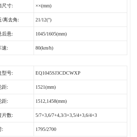
箱尺寸:
××(mm)
/离去角:
21/12(°)
悬后悬:
1045/1605(mm)
车速:
80(km/h)
盘型号:
EQ1045SJ3CDCWXP
距:
1521(mm)
距:
1512,1458(mm)
簧片数:
5/7+3,6/7+4,3/3+3,5/4+3,6/4+3
:
1795/2700