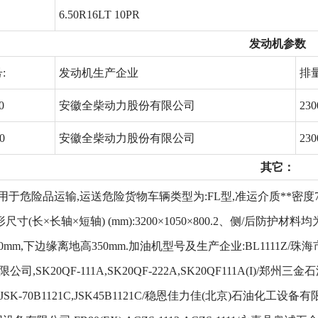
6.50R16LT 10PR
发动机参数
:
发动机生产企业
排量
0
安徽全柴动力股份有限公司
230
0
安徽全柴动力股份有限公司
230
其它：
用于危险品运输,运送危险货物车辆类型为:FL型,准运介质**密度70
尺寸(长×长轴×短轴) (mm):3200×1050×800.2、侧/后防
50mm,下边缘离地高350mm.加油机型号及生产企业:BL1111Z
公司,SK20QF-111A,SK20QF-222A,SK20QF111A(I)/郑
Z,JSK-70B1121C,JSK45B1121C/稳恩佳力佳(北京)石油化工设