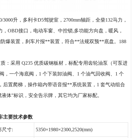
2700/3000升，多利卡D5驾驶室，2700mm轴距，全柴132马力，
助力，OBD接口，电动车窗、中控锁,多功能方向盘，暖风，
爆装置，刹车片报**装置，符合**法规双预**底盘。188
质：采用 Q235 优质碳钢板材，标配专用齿轮油泵（可泵进
，一个海底阀，1 个下装卸油阀、1 个油气回收阀、1 个
后置爬梯，操作箱内带语音报**系统装置，1 套气动组合
燃液体”标识，安全告示牌，其它均为厂家标配。
加油车主要技术参数
形尺寸:
5350×1980×2300,2520(mm)