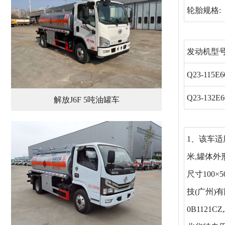
轮胎规格:
发动机型号
Q23-115E6
Q23-132E6
解放J6F 5吨油罐车
1、该车适
米,罐体外形
尺寸100×
技(广州)有限
0B1121C