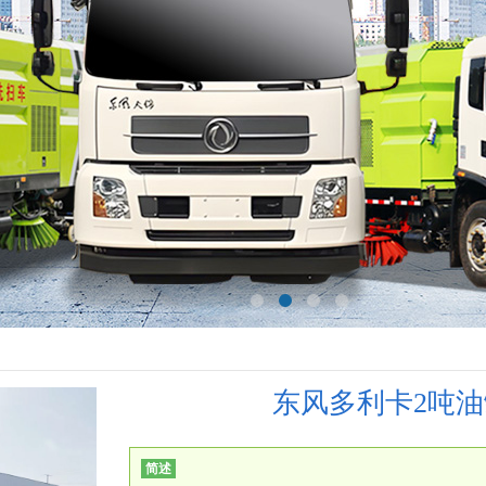
东风多利卡2吨
简述