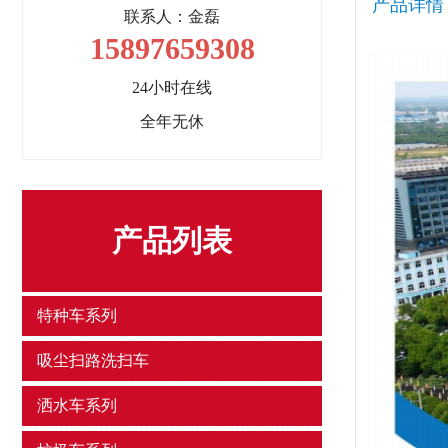
产品详情
联系人：金磊
15897659308
24小时在线
全年无休
产品列表
特种车系列
吸尘扫路洗扫车
洒水车系列