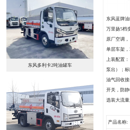
东风蓝牌油罐车
万里扬5档
原厂空调，
单层车架，3
上装配置：
东风多利卡2吨油罐车
泵出）；标
油气回收接
开关，防静
选装大流量
产品名称: