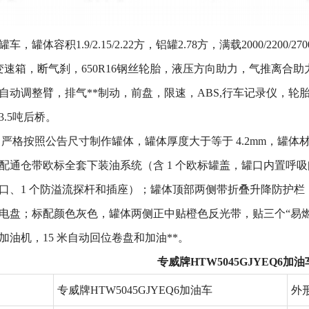
，罐体容积1.9/2.15/2.22方，铝罐2.78方，满载2000/2200/
变速箱，断气刹，650R16钢丝轮胎，液压方向助力，气推离合
自动调整臂，排气**制动，前盘，限速，ABS,行车记录仪，轮胎防
.5吨后桥。
 严格按照公告尺寸制作罐体，罐体厚度大于等于 4.2mm，罐体材
配通仓带欧标全套下装油系统（含 1 个欧标罐盖，罐口内置呼吸阀
口、1 个防溢流探杆和插座）；罐体顶部两侧带折叠升降防护栏，
电盘；标配颜色灰色，罐体两侧正中贴橙色反光带，贴三个“易
加油机，15 米自动回位卷盘和加油**。
专威牌HTW5045GJYEQ6
专威牌HTW5045GJYEQ6加油车
外