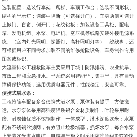
选装配置：选装行李架、爬梯、车顶工作台；选装不同形状、
结构的**示灯；选装中隔断（可选择开门）、车身两侧可选开
上掀门、盲窗、侧开门；花纹铝板；加装设备工具柜、配电
箱、发电机组、水泵、电焊机、空压机等线路安装外接电源系
统、（室内灯光照明、探照灯、高杆照明灯等）；绕线盘，还
可根据用户不同需求加装不同的维修抢险设备、车身制作专用
图案或标识。
大流量排水工程救险车主要应用于城市防汛排涝、农业抗旱、
市政工程和应急排水。**系统采用智能**，集中**，具有自动
障碍保护功能，选用优质电器元件，性能稳定，安全可靠。
便携式潜水泵：
工程抢险车配备多台便携式潜水泵，泵体装有提手，方便搬
运。水泵泵体采用高强度轻质铝合金材质制作，叶轮采用耐
磨、耐腐蚀优质不锈钢制作，一体成型，潜水深度20米；水泵
配有不锈钢丝滤网，有效阻止垃圾堵塞，损坏水泵；每台水泵
上安装20米潜水电缆，电缆与**柜之间采用防护等级IP67的快