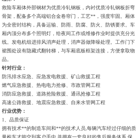
救险车厢体外部钢材为优质冷轧钢板，内衬优质冷轧钢板折弯
骨架，配备多个高端铝合金卷帘门，工艺**，强度牢固。厢体
为全密封结构，具备运输、防雨、防腐、防火、防锈要求。车
厢内顶分布多个照明灯，给夜间工作或维修作业时提供充分光
线。发电机组进排风消声处理，消声器做降噪处理。工作门下
裙围处设有隐藏式翻转梯，与车厢底板框架连接，方便拿取物
品。
针对行业：
防汛排水应急、应急发电救援、矿山救援工程
燃气应急救援、热电电力抢修、市政管网工程
消防应急救援、道路抢险救援、通讯抢修工程
高速公路救援、地震应急救援、自来水管网工程
行业优势：
1、品质保证
拥有技术**的制造车间和**的技术人员,每辆汽车经过仔细的质
量检车才能交到客户手中,并拥有一套良好的售后服务体系,保