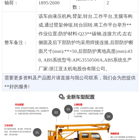
轴荷：
1895/2600
2
数：
该车由液压机构,臂架,转台,工作平台,支腿等构
成,通过臂架伸缩,转台回转,将工作平台举升**
作业位置;防护材料:Q23**碳钢,连接方式:左右
整车备注：
侧面及后下部防护均采用焊接连接,后部防护断
面尺寸(mm):**×50,后部防护离地高度(mm):43
0, ABS系统型号:APG3550500A,ABS系统生产
厂家:浙江亚太机电股份有限公司。
需要更多资料及产品图片请直接与我公司联系，我们会为您提供
**好的服务!