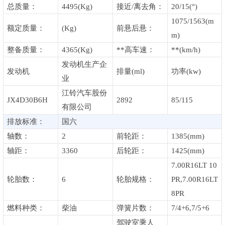
总质量：
4495(Kg)
接近/离去角：
20/15(°)
1075/1563(m
额定质量：
(Kg)
前悬后悬：
m)
整备质量：
4365(Kg)
**高车速：
**(km/h)
发动机生产企
发动机
排量(ml)
功率(kw)
业
江铃汽车股份
JX4D30B6H
2892
85/115
有限公司
排放标准：
国六
轴数：
2
前轮距：
1385(mm)
轴距：
3360
后轮距：
1425(mm)
7.00R16LT 10
轮胎数：
6
轮胎规格：
PR,7.00R16LT
8PR
燃料种类：
柴油
弹簧片数：
7/4+6,7/5+6
驾驶室乘人