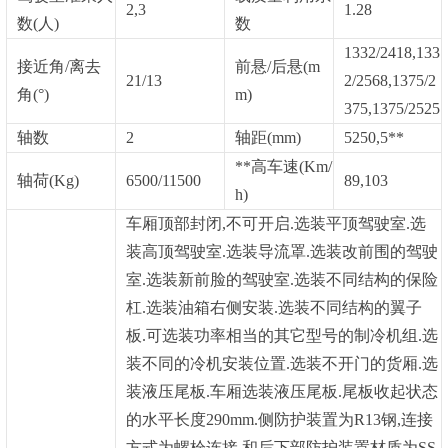
2,3
1.28
数
(人)
数
1332/2418,133
接近角
/离去
前悬
/后悬(m
21/13
2/2568,1375/2
角(°)
m)
375,1375/2525
轴数
2
轴距
(mm)
5250,5**
**高车速
(Km/
轴荷
(Kg)
6500/11500
89,103
h)
车厢顶部封闭
,不可开启.选装平顶驾驶室.选
装高顶驾驶室.选装导流罩.选装改前围的驾驶
室.选装新前脸的驾驶室.选装不同结构的保险
杠.选装油箱右侧安装.选装不同结构的翼子
板.可选装功率相当的其它型号的制冷机组.选
装不同的冷机安装位置.选装不开门的货厢.选
装液压尾板.车厢选装液压尾板.尾板收起状态
的水平长度290mm.侧防护装置为R13钢,连接
方式为螺栓连接,和后下部防护装置材质为SS