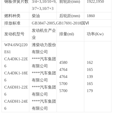
钢板弹簧片数
3/4+3,10/10+9,
前轮距
(mm)
1922,1950
3/7+3,10/7+3
燃料种类
柴油
后轮距
(mm)
1860
排放标准
GB3847-2005,GB17691-2018国
Ⅵ
发动机生产企
发动机型号
排量
(ml)
功率
(Kw)
业
WP4.6NQ220
潍柴动力股份
E61
有限公司
CA4DK1-22E
****汽车集团
4580
162
6
有限公司
4764
165
CA4DK1-18E
****汽车集团
4764
139
6
有限公司
5700
165
CA6DH1-22E
****汽车集团
5700
179
6
有限公司
CA6DH1-24E
****汽车集团
6
有限公司