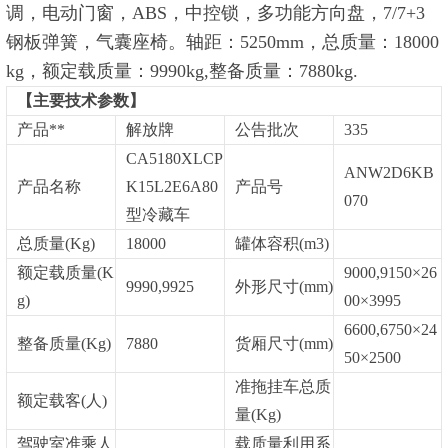
调，电动门窗，ABS，中控锁，多功能方向盘，7/7+3
钢板弹簧，气囊座椅。轴距：5250mm，总质量：18000
kg，额定载质量：9990kg,整备质量：7880kg.
【主要技术参数】
产品**
解放牌
公告批次
335
CA5180XLCP
ANW2D6KB
产品名称
K15L2E6A80
产品号
070
型冷藏车
总质量
(Kg)
18000
罐体容积
(m3)
额定载质量
(K
9000,9150×26
9990,9925
外形尺寸
(mm)
g)
00×3995
6600,6750×24
整备质量
(Kg)
7880
货厢尺寸
(mm)
50×2500
准拖挂车总质
额定载客
(人)
量
(Kg)
驾驶室准乘人
载质量利用系