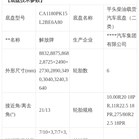
【底盘技术参数】
平头柴油载货
CA1180PK15
底盘型号
底盘名称
汽车底盘（二
L2BE6A80
类）
****汽车集团
**名称
解放牌
生产企业
有限公司
8832,8875,868
2,8725×2490×
外形尺寸
(mm)
2730,2890,349
轮胎数
6
0,3040,3240,3
640
10.00R20 18P
接近角
/离去
R,11R22.5 18
21/13
轮胎规格
角(°)
PR,275/80R2
2.5 18PR
7/10+3,7/7+3,