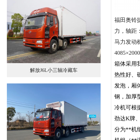
福田奥铃捷运
力，轴距：
马力发动机
4085×200
箱体采用
解放J6L小三轴冷藏车
热性好、
发泡，厢
钢，加厚
冷机
可根据
劲达K牌
分
为**