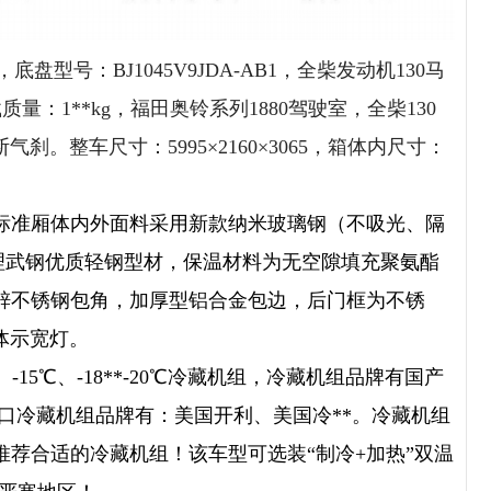
，底盘型号：BJ1045V9JDA-AB1，全柴发动机130马
载质量：1**kg，福田奥铃系列1880驾驶室，全柴130
。整车尺寸：5995×2160×3065，箱体内尺寸：
标准
厢体内外面料采用新款纳米玻璃钢（不吸光、隔
处理武钢优质轻钢型材，保温材料为无空隙填充聚氨酯
锌不锈钢包角，加厚型铝合金包边，后门框为不锈
体示宽灯。
5℃、-18**-20℃冷藏机组
，
冷藏机组
品牌有
国产
口冷藏机组品牌有：美国开利、美国冷**
。冷藏机组
推荐合适的冷藏机组！
该车型可选装“制冷+加热”双温