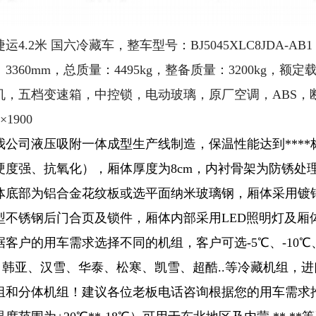
4.2米 国六冷藏车，整车型号：BJ5045XLC8JDA-AB1
3360mm，总质量：4495kg，整备质量：3200kg，额定
，五档变速箱，中控锁，电动玻璃，原厂空调，ABS，断气刹
0×1900
我公司液压吸附一体成型生产线制造，保温性能达到****
硬度强、抗氧化），厢体
厚度为8cm，内衬骨架为防锈
体底部为铝合金花纹板或选平面纳米玻璃钢，
厢体采用镀
型不锈钢后门合页及锁件，厢体内部采用LED照明灯及厢
客户的用车需求选择不同的机组，客户可选-5℃、-10℃、-1
、韩亚、汉雪、华泰、松寒、凯雪、超酷
..等冷藏机组，
进
机组和分体机组！
建议各位老板电话咨询根据您的用车需求