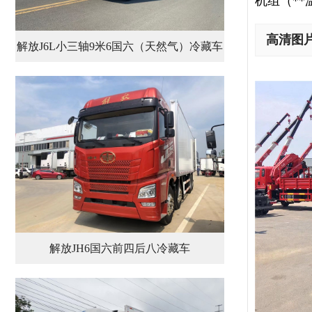
机组（**
高清图
解放J6L小三轴9米6国六（天然气）冷藏车
解放JH6国六前四后八冷藏车