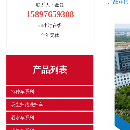
产品详情
联系人：金磊
15897659308
24小时在线
全年无休
产品列表
特种车系列
吸尘扫路洗扫车
洒水车系列