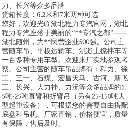
力、长兴等众多品牌
货箱长度：6.2米和7米两种可选
您好，欢迎光临湖北程力专汽官网，湖北
程力专汽座落于美丽的“**专汽之都”——
湖北随州，为**民营企业
强。公司主
500
营随车吊、平板运输车、混凝土搅拌车等
一百多种专用车型。欢迎来厂实地参观考
察。公司主营的随车吊品牌有：程力、徐
工、三一、石煤、宏昌天马、古河、新飞
工、长兴、大力神、力沅等众多品牌的
1.
吨
吨直臂和折臂吊（另有
吨大
5
-25
25-150
型起重设备），可根据您的需要自由搭配
底盘和吊机。厂家直销，价格便宜，质量
有保障，售后及时。