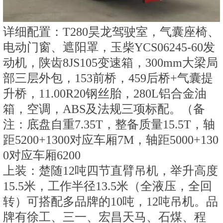
详细配置：T280昊龙驾驶室，气囊座椅、
电动门窗、遮阳罩，玉柴YCS06245-60发
动机，陕齿8JS105变速箱，300mm大梁局
部三层外包，153前桥，459后桥+气囊提
升桥，11.00R20钢丝胎，280L铝合金油
箱，空调，ABS及法规三项标配。（备
注：底盘自重7.35T，整备质量15.5T，轴
距5200+1300对应车厢7M，轴距5000+130
0对应车厢6200
上装：楚随12吨四节直臂吊机，举升高度
15.5米，工作半径13.5米（全液压，全回
转）可搭配多品牌的10吨，12吨吊机。品
牌有徐工、三一、宏昌天马、石煤、程